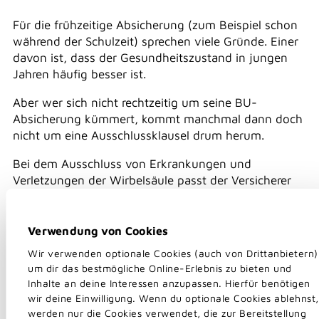
Für die frühzeitige Absicherung (zum Beispiel schon
während der Schulzeit) sprechen viele Gründe. Einer
davon ist, dass der Gesundheitszustand in jungen
Jahren häufig besser ist.
Aber wer sich nicht rechtzeitig um seine BU-
Absicherung kümmert, kommt manchmal dann doch
nicht um eine Ausschlussklausel drum herum.
Bei dem Ausschluss von Erkrankungen und
Verletzungen der Wirbelsäule passt der Versicherer
den Wortlaut des Ausschlusses an.
Unfallverletzungen der Wirbelsäule sind nun nicht
Verwendung von Cookies
mehr vom Ausschluss betroffen. Und auch
Wir verwenden optionale Cookies (auch von Drittanbietern)
Tumorerkrankungen an der Wirbelsäule sind nun
um dir das bestmögliche Online-Erlebnis zu bieten und
nicht mehr ausgeschlossen. Bisher fand sich im
Inhalte an deine Interessen anzupassen. Hierfür benötigen
Wortlaut der Zusatz "bösartige Tumorerkrankungen"
wir deine Einwilligung. Wenn du optionale Cookies ablehnst,
wieder.
werden nur die Cookies verwendet, die zur Bereitstellung