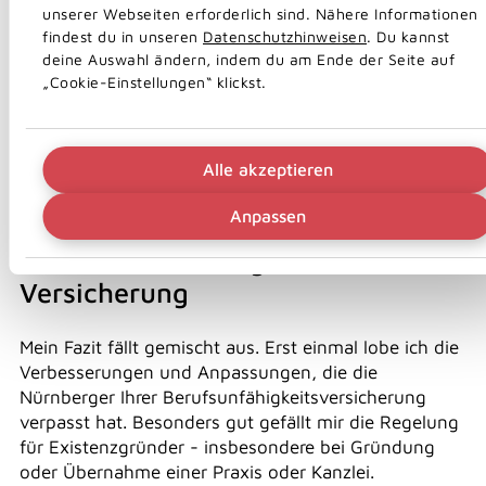
Die neue Regelung schafft für viele Kundinnen und
unserer Webseiten erforderlich sind. Nähere Informationen
Kunden definitiv mehr Sicherheit, an die Qualität der
findest du in unseren
Datenschutzhinweisen
. Du kannst
Ausschlussklauseln von zum Beispiel einer
deine Auswahl ändern, indem du am Ende der Seite auf
Lebensversicherung von 1871 a.G.
kommt die
„Cookie-Einstellungen“ klickst.
Nürnberger damit aber noch nicht ganz ran.
Alle akzeptieren
TOP oder FLOP?
Anpassen
Unser Fazit zum BU-Update Juli
2025 der Nürnberger
Versicherung
Mein Fazit fällt gemischt aus. Erst einmal lobe ich die
Verbesserungen und Anpassungen, die die
Nürnberger Ihrer Berufsunfähigkeitsversicherung
verpasst hat. Besonders gut gefällt mir die Regelung
für Existenzgründer - insbesondere bei Gründung
oder Übernahme einer Praxis oder Kanzlei.