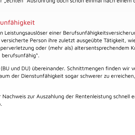
 der „echten“ Ausführung doch schon einmal nach einem 
sunfähigkeit
 Leistungsauslöser einer Berufsunfähigkeitsversicherun
 versicherte Person ihre zuletzt ausgeübte Tätigkeit, w
rperverletzung oder (mehr als) altersentsprechendem K
e berufsunfähig“.
 (BU und DU) übereinander. Schnittmengen finden wir vo
traum der Dienstunfähigkeit sogar schwerer zu erreichen
r Nachweis zur Auszahlung der Rentenleistung schnell e
.