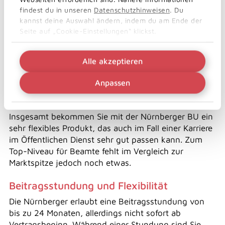
gut geeignet. Für Beamte auf Probe und Widerruf
findest du in unseren
Datenschutzhinweisen
. Du
sowie in Fällen, in denen noch kein Anspruch auf
kannst deine Auswahl ändern, indem du am Ende der
Ruhegehalt besteht, gibt es einen Haken: Sollte sich
Seite auf „Cookie-Einstellungen“ klickst.
Ihr Gesundheitszustand im Leistungsfall verbessern,
müssen Sie in eine individuelle BU-Prüfung.
Ein weiterer Nachteil: Während Verwaltungsbeamte
Alle akzeptieren
eine Versicherungs- und
Leistungsdauer
bis zu ihrem
67. Lebensjahr versichern können, ist die maximale
Anpassen
Laufzeit für Lehrer auf 65 Jahre begrenzt. Auch das
können andere Versicherer schon besser.
Insgesamt bekommen Sie mit der Nürnberger BU ein
sehr flexibles Produkt, das auch im Fall einer Karriere
im Öffentlichen Dienst sehr gut passen kann. Zum
Top-Niveau für Beamte fehlt im Vergleich zur
Marktspitze jedoch noch etwas.
Beitragsstundung und Flexibilität
Die Nürnberger erlaubt eine Beitragsstundung von
bis zu 24 Monaten, allerdings nicht sofort ab
Vertragsbeginn. Während einer Stundung sind Sie