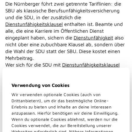
Die Nürnberger führt zwei getrennte Tariflinien: die
SBU als klassische Berufsunfähigkeitsversicherung
und die SDU, in der zusätzlich die
Dienstunfähigkeitsklausel
enthalten ist. Beamte und
alle, die eine Karriere im Öffentlichen Dienst
eingeplant haben, sichern die
Dienstunfähigkeit
also
nicht über eine zubuchbare Klausel ab, sondern über
die Wahl der SDU statt der SBU. Diese kostet einen
Mehrbeitrag.
Wer sich für die SDU mit
Dienstunfähigkeitsklausel
entscheidet, kann jedoch keine
AU-Klausel
einschließen. Alle, die sich noch nicht sicher sind, ob
sie diese Vereinfachung im Fall einer
Verwendung von Cookies
Dienstunfähigkeit
später einmal brauchen werden,
Wir verwenden optionale Cookies (auch von
haben die Möglichkeit, zu einem späteren Zeitpunkt
Drittanbietern), um dir das bestmögliche Online-
nach der Verbeamtung von der SBU in die SDU zu
Erlebnis zu bieten und Inhalte an deine Interessen
wechseln.
anzupassen. Hierfür benötigen wir deine Einwilligung.
Die
Dienstunfähigkeitsklausel
der SDU ist für Beamte
Wenn du optionale Cookies ablehnst, werden nur die
Cookies verwendet, die zur Bereitstellung unserer
auf Lebenszeit mit Anspruch auf ein Ruhegehalt sehr
Webseiten erforderlich sind. Nähere Informationen