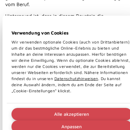
vom Beruf.
Hintergrund ist, dass in diesem Baustein die
Grundfähigkeiten
Gebrauch eines Arms
,
Knien
und
Bücken
abgesichert sind und damit ein großer
Verwendung von Cookies
Bereich des Körpers geschützt ist. Ein
Wir verwenden optionale Cookies (auch von Drittanbietern)
Bandscheibenvorfall macht es zum Beispiel nahezu
um dir das bestmögliche Online-Erlebnis zu bieten und
unmöglich, die Fähigkeiten Knien oder Bücken (bei
Inhalte an deine Interessen anzupassen. Hierfür benötigen
entsprechend guter Definition) zu erfüllen.
wir deine Einwilligung. Wenn du optionale Cookies ablehnst,
werden nur die Cookies verwendet, die zur Bereitstellung
Einige Nervenkrankheiten wie beispielsweise ALS
unserer Webseiten erforderlich sind. Nähere Informationen
beginnen häufig mit Lähmungen in den Armen.
findest du in unseren
Datenschutzhinweisen
. Du kannst
Unabhängig von der Tätigkeit ist finanzielle Hilfe
deine Auswahl ändern, indem du am Ende der Seite auf
wichtig.
„Cookie-Einstellungen“ klickst.
Neben den drei oben genannten Fähigkeiten sind im
Baustein körperliche Tätigkeit noch die Fähigkeiten
Heben und Tragen
,
Schieben
sowie
Gleichgewicht
Alle akzeptieren
versichert.
Anpassen